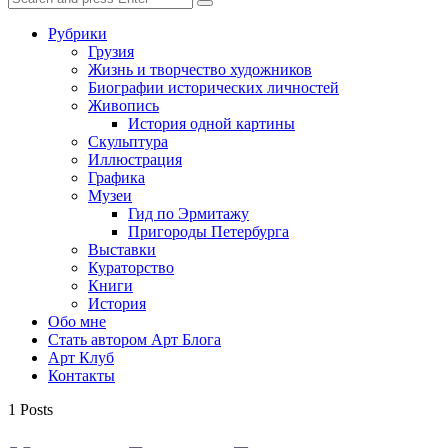
Search
for:
Рубрики
Грузия
Жизнь и творчество художников
Биографии исторических личностей
Живопись
История одной картины
Скульптура
Иллюстрация
Графика
Музеи
Гид по Эрмитажу
Пригороды Петербурга
Выставки
Кураторство
Книги
История
Обо мне
Стать автором Арт Блога
Арт Клуб
Контакты
1 Posts