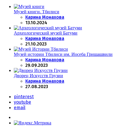
Музей книги. Тбилиси
Posted
Карина Монахова
13.10.2024
Археологический музей Батуми
Posted
Карина Монахова
21.10.2023
Музей истории Тбилиси им. Иосеба Гришашвили
Posted
Карина Монахова
29.09.2023
Дворец Искусств Грузии
Posted
Карина Монахова
27.08.2023
pinterest
youtube
email