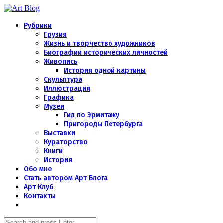
Menu
Art
Blog
Search
Рубрики
Грузия
Жизнь и творчество художников
Биографии исторических личностей
Живопись
История одной картины
Скульптура
Иллюстрация
Графика
Музеи
Гид по Эрмитажу
Пригороды Петербурга
Выставки
Кураторство
Книги
История
Обо мне
Стать автором Арт Блога
Арт Клуб
Контакты
Search
Search