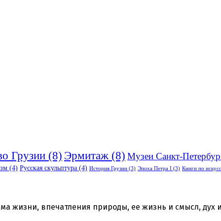
во Грузии
(8)
Эрмитаж
(8)
Музеи Санкт-Петербур
зм
(4)
Русская скульптура
(4)
История Грузии
(3)
Эпоха Петра I
(3)
Книги по искус
ма жизни, впечатления природы, ее жизнь и смысл, дух и