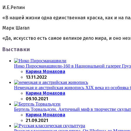
И.Е.Репин
«В нашей жизни одна единственная краска, как и на п
Марк Шагал
«Да, искусство есть самое великое дело мира, и оно н
Выставки
Нико Пиросманашвили-160 в Национальной галерее Гру
Posted
Карина Монахова
13.11.2022
Немецкая и австрийская живопись XIX века из особняка
Posted
Карина Монахова
09.10.2021
Бертель Торвальдсен. Античный миф в творчестве скульп
Posted
Карина Монахова
21.09.2021
Русская классическая скульптура. От Шубина до Матвеев