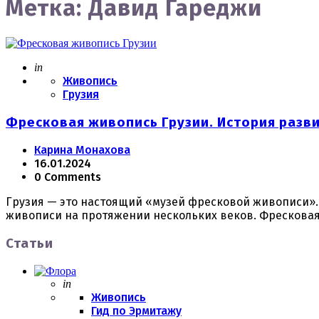
Метка:
Давид Гареджи
Posted
in
Живопись
Грузия
Фресковая живопись Грузии. История развити
Posted
Карина Монахова
by
16.01.2024
0 Comments
Грузия — это настоящий «музей фресковой живописи».
живописи на протяжении нескольких веков. Фрескова
Статьи
Posted
in
Живопись
Гид по Эрмитажу