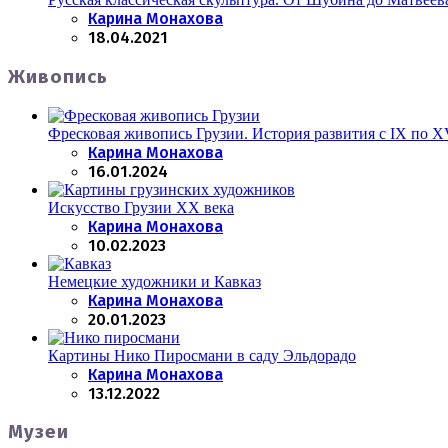
Posted
Карина Монахова
18.04.2021
Живопись
Фресковая живопись Грузии. История развития с IX по X
Posted
Карина Монахова
16.01.2024
Искусство Грузии XX века
Posted
Карина Монахова
10.02.2023
Немецкие художники и Кавказ
Posted
Карина Монахова
20.01.2023
Картины Нико Пиросмани в саду Эльдорадо
Posted
Карина Монахова
13.12.2022
Музеи