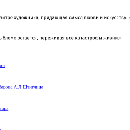
алитре художника, придающая смысл любви и искусству. 
езыблемо остается, переживая все катастрофы жизни.»
зии
 барона А.Л.Штиглица
тора
а