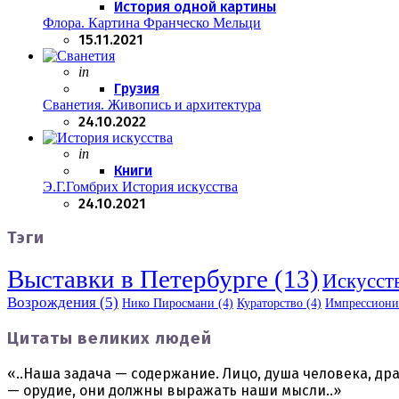
История одной картины
Флора. Картина Франческо Мельци
15.11.2021
Posted
in
Грузия
Сванетия. Живопись и архитектура
24.10.2022
Posted
in
Книги
Э.Г.Гомбрих История искусства
24.10.2021
Тэги
Выставки в Петербурге
(13)
Искусст
Возрождения
(5)
Нико Пиросмани
(4)
Кураторство
(4)
Импрессиони
Цитаты великих людей
«..Наша задача — содержание. Лицо, душа человека, дра
— орудие, они должны выражать наши мысли..»