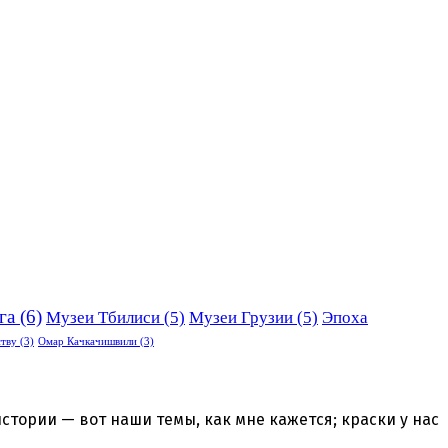
га
(6)
Музеи Тбилиси
(5)
Музеи Грузии
(5)
Эпоха
ству
(3)
Омар Качкачишвили
(3)
стории — вот наши темы, как мне кажется; краски у нас