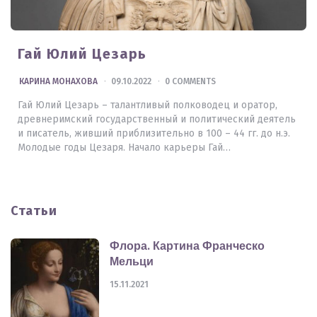
Гай Юлий Цезарь
POSTED
КАРИНА МОНАХОВА
09.10.2022
0 COMMENTS
BY
Гай Юлий Цезарь – талантливый полководец и оратор,
древнеримский государственный и политический деятель
и писатель, живший приблизительно в 100 – 44 гг. до н.э.
Молодые годы Цезаря. Начало карьеры Гай…
Статьи
Флора. Картина Франческо
Мельци
15.11.2021