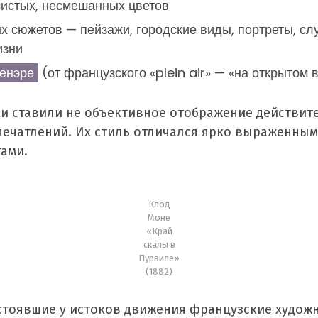
истых, несмешанных цветов
 сюжетов — пейзажи, городские виды, портреты, сл
изни
енэре
(от французского «plein air» — «на открытом 
и ставили не объективное отображение действите
печатлений. Их стиль отличался ярко выраженным
ами.
Клод
Моне
«Край
скалы в
Пурвиле»
(1882)
 стоявшие у истоков движения французские худож