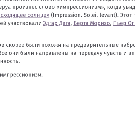
еруа произнес слово «импрессионизм», когда увид
осходящее солнце»
(Impression. Soleil levant). Это
ней участвовали
Эдгар Дега
,
Берта
Моризо
,
Пьер Ог
ов скорее были похожи на предварительные набро
се они были направлены на передачу чувств и вп
нность.
 импрессионизм.