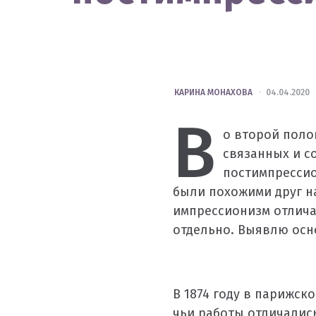
POSTED
КАРИНА МОНАХОВА
04.04.2020
BY
В
о второй поло
связанных и с
постимпрессио
были похожими друг на
импрессионизм отлича
отдельно. Выявлю осн
В 1874 году в парижск
чьи работы отличались