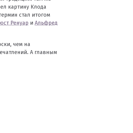
ел картину Клода
т термин стал итогом
юст Ренуар
и
Альфред
ски, чем на
ечатлений. А главным